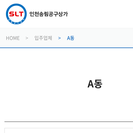
HOME
입주업체
A동
A동